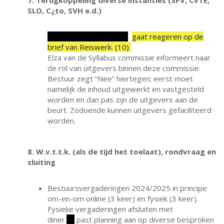
7. Terugkoppeling diverse instanties (SPV, CvTE,
SLO, C¿to, SVH e.d.)
Marco van Wijngaarden
gaat reageren op de
brief van Reiswerk. (10)
Elza van de Syllabus commissie informeert naar
de rol van uitgevers binnen deze commissie.
Bestuur zegt “Nee” hiertegen; eerst moet
namelijk de inhoud uitgewerkt en vastgesteld
worden en dan pas zijn de uitgevers aan de
beurt. Zodoende kunnen uitgevers gefaciliteerd
worden.
8. W.v.t.t.k. (als de tijd het toelaat), rondvraag en
sluiting
Bestuursvergaderingen 2024/2025 in principe
om-en-om online (3 keer) en fysiek (3 keer).
Fysieke vergaderingen afsluiten met
diner.
JL
past planning aan op diverse besproken