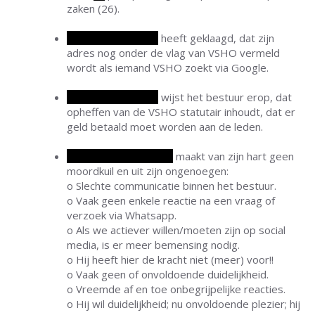
zaken (26).
Cees van der Ende
heeft geklaagd, dat zijn
adres nog onder de vlag van VSHO vermeld
wordt als iemand VSHO zoekt via Google.
Cees van der Ende
wijst het bestuur erop, dat
opheffen van de VSHO statutair inhoudt, dat er
geld betaald moet worden aan de leden.
Robert van der Roest
maakt van zijn hart geen
moordkuil en uit zijn ongenoegen:
o Slechte communicatie binnen het bestuur.
o Vaak geen enkele reactie na een vraag of
verzoek via Whatsapp.
o Als we actiever willen/moeten zijn op social
media, is er meer bemensing nodig.
o Hij heeft hier de kracht niet (meer) voor!!
o Vaak geen of onvoldoende duidelijkheid.
o Vreemde af en toe onbegrijpelijke reacties.
o Hij wil duidelijkheid; nu onvoldoende plezier; hij