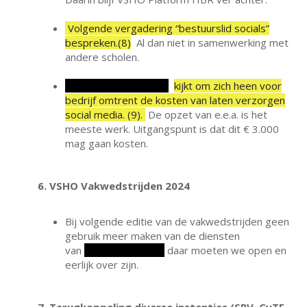
Volgende vergadering “bestuurslid socials”
bespreken.(8)
Al dan niet in samenwerking met
andere scholen.
Robert van der Roest
kijkt om zich heen voor
bedrijf omtrent de kosten van laten verzorgen
social media. (9)
.
De opzet van e.e.a. is het
meeste werk. Uitgangspunt is dat dit € 3.000
mag gaan kosten.
6. VSHO Vakwedstrijden 2024
Bij volgende editie van de vakwedstrijden geen
gebruik meer maken van de diensten
van
Gertjan Sneekes;
daar moeten we open en
eerlijk over zijn.