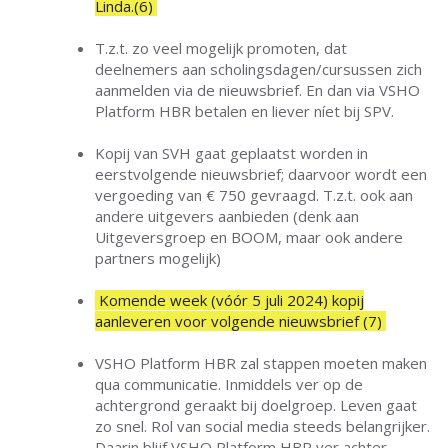
Linda.(6)
T.z.t. zo veel mogelijk promoten, dat
deelnemers aan scholingsdagen/cursussen zich
aanmelden via de nieuwsbrief. En dan via VSHO
Platform HBR betalen en liever níet bij SPV.
Kopij van SVH gaat geplaatst worden in
eerstvolgende nieuwsbrief; daarvoor wordt een
vergoeding van € 750 gevraagd. T.z.t. ook aan
andere uitgevers aanbieden (denk aan
Uitgeversgroep en BOOM, maar ook andere
partners mogelijk)
Komende week (vóór 5 juli 2024) kopij
aanleveren voor volgende nieuwsbrief (7)
VSHO Platform HBR zal stappen moeten maken
qua communicatie. Inmiddels ver op de
achtergrond geraakt bij doelgroep. Leven gaat
zo snel. Rol van social media steeds belangrijker.
Daarin blijf VSHO Platform HBR ver achter.