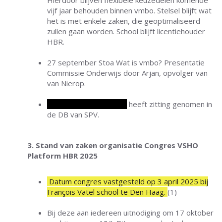
Hierdoor blijven flexibele keuzedelen komende
vijf jaar behouden binnen vmbo. Stelsel blijft wat
het is met enkele zaken, die geoptimaliseerd
zullen gaan worden. School blijft licentiehouder
HBR.
27 september Stoa Wat is vmbo? Presentatie
Commissie Onderwijs door Arjan, opvolger van
van Nierop.
Marco van Wijngaarden
heeft zitting genomen in
de DB van SPV.
3. Stand van zaken organisatie Congres VSHO
Platform HBR 2025
Datum congres vastgesteld op 3 april 2025 bij
François Vatel school te Den Haag.
(1)
Bij deze aan iedereen uitnodiging om 17 oktober