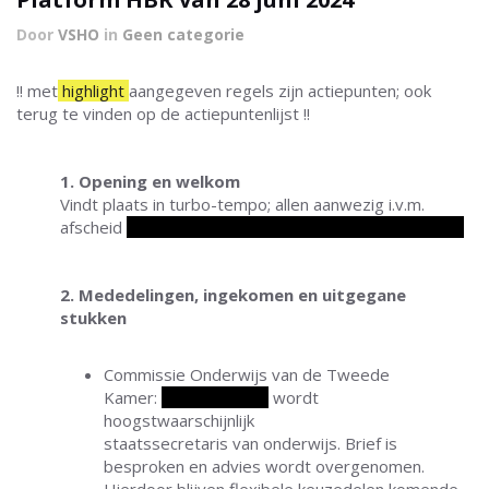
Door
VSHO
in
Geen categorie
!! met
highlight
aangegeven regels zijn actiepunten; ook
terug te vinden op de actiepuntenlijst !!
1. Opening en welkom
Vindt plaats in turbo-tempo; allen aanwezig i.v.m.
afscheid
Gertjan en Linda
Sneekes en Elodie Meester.
2. Mededelingen, ingekomen en uitgegane
stukken
Commissie Onderwijs van de Tweede
Kamer:
mevrouw Paul
wordt
hoogstwaarschijnlijk
staatssecretaris van onderwijs. Brief is
besproken en advies wordt overgenomen.