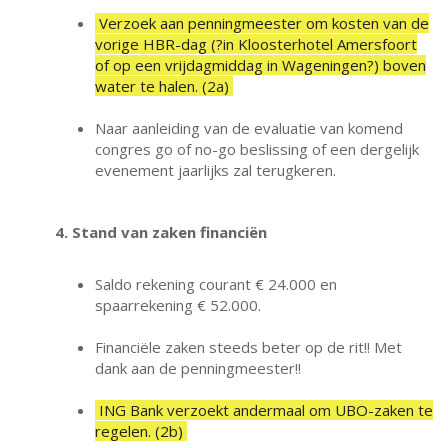
Verzoek aan penningmeester om kosten van de
vorige HBR-dag (?in Kloosterhotel Amersfoort
of op een vrijdagmiddag in Wageningen?) boven
water te halen. (2a)
Naar aanleiding van de evaluatie van komend
congres go of no-go beslissing of een dergelijk
evenement jaarlijks zal terugkeren.
4. Stand van zaken financiën
Saldo rekening courant € 24.000 en
spaarrekening € 52.000.
Financiële zaken steeds beter op de rit!! Met
dank aan de penningmeester!!
ING Bank verzoekt andermaal om UBO-zaken te
regelen. (2b)