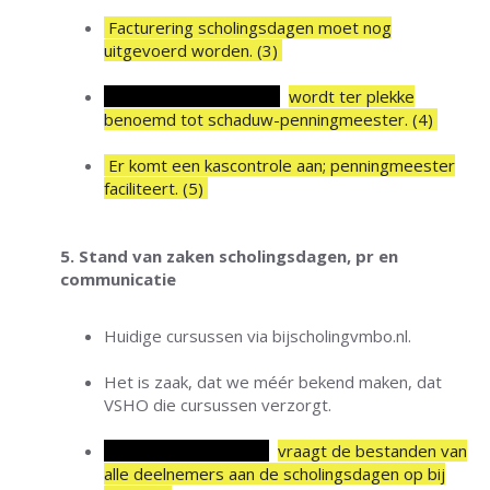
Facturering scholingsdagen moet nog
uitgevoerd worden. (3)
Marco van Wijngaarden
w
ordt ter plekke
benoemd tot schaduw-penningmeester. (4)
Er komt een kascontrole aan; penningmeester
faciliteert. (5)
5. Stand van zaken scholingsdagen, pr en
communicatie
Huidige cursussen via bijscholingvmbo.nl.
Het is zaak, dat we méér bekend maken, dat
VSHO die cursussen verzorgt.
Robert van der Roest
vraagt de bestanden van
alle deelnemers aan de scholingsdagen op bij