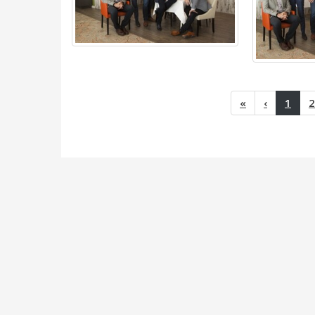
(hui
«
‹
1
2