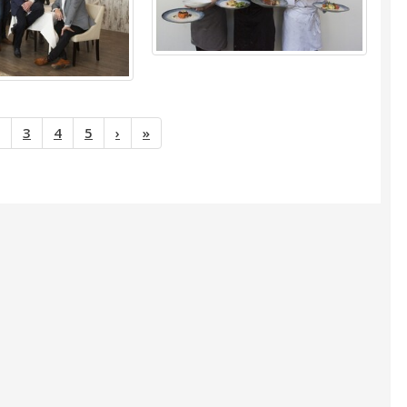
dige)
3
4
5
›
»