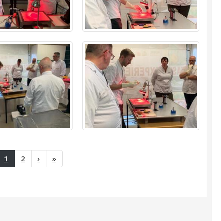
(huidige)
1
2
›
»