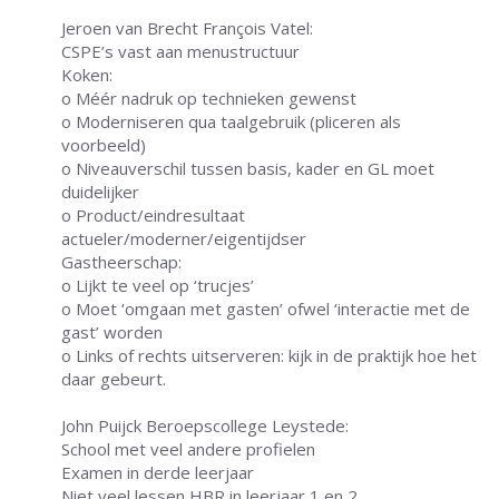
Jeroen van Brecht François Vatel:
CSPE’s vast aan menustructuur
Koken:
o Méér nadruk op technieken gewenst
o Moderniseren qua taalgebruik (pliceren als
voorbeeld)
o Niveauverschil tussen basis, kader en GL moet
duidelijker
o Product/eindresultaat
actueler/moderner/eigentijdser
Gastheerschap:
o Lijkt te veel op ‘trucjes’
o Moet ‘omgaan met gasten’ ofwel ‘interactie met de
gast’ worden
o Links of rechts uitserveren: kijk in de praktijk hoe het
daar gebeurt.
John Puijck Beroepscollege Leystede:
School met veel andere profielen
Examen in derde leerjaar
Niet veel lessen HBR in leerjaar 1 en 2