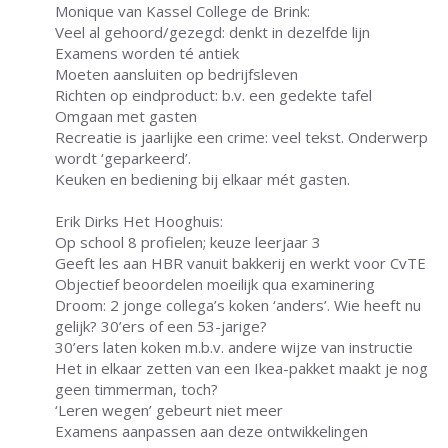
Monique van Kassel College de Brink:
Veel al gehoord/gezegd: denkt in dezelfde lijn
Examens worden té antiek
Moeten aansluiten op bedrijfsleven
Richten op eindproduct: b.v. een gedekte tafel
Omgaan met gasten
Recreatie is jaarlijke een crime: veel tekst. Onderwerp
wordt ‘geparkeerd’.
Keuken en bediening bij elkaar mét gasten.
Erik Dirks Het Hooghuis:
Op school 8 profielen; keuze leerjaar 3
Geeft les aan HBR vanuit bakkerij en werkt voor CvTE
Objectief beoordelen moeilijk qua examinering
Droom: 2 jonge collega’s koken ‘anders’. Wie heeft nu
gelijk? 30’ers of een 53-jarige?
30’ers laten koken m.b.v. andere wijze van instructie
Het in elkaar zetten van een Ikea-pakket maakt je nog
geen timmerman, toch?
‘Leren wegen’ gebeurt niet meer
Examens aanpassen aan deze ontwikkelingen